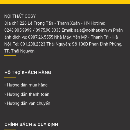
NỘI THẤT COSY
Địa chỉ: 226 Lê Trọng Tấn - Thanh Xuân - HN Hotline:
0243.905.9999 / 0975.90.3333 Email: sale@noithatxinh.vn Phản
ánh dịch vụ: 0987.26.5555 Nhà Máy: Yên Mỹ - Thanh Trì - Hà
Nội. Tel: 091.238.2323 Thái Nguyên: Số 136B Phan Đình Phùng,
TP. Thái Nguyên
HỖ TRỢ KHÁCH HÀNG
Hướng dẫn mua hàng
Hướng dẫn thanh toán
Hướng dẫn vận chuyển
CHÍNH SÁCH & QUY ĐỊNH