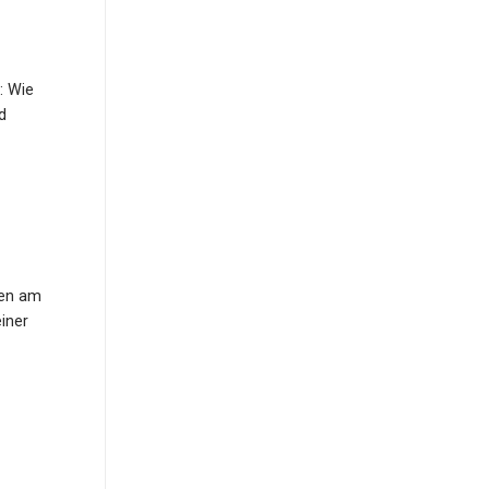
: Wie
d
ren am
einer