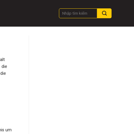
alt
 die
die
mnis um