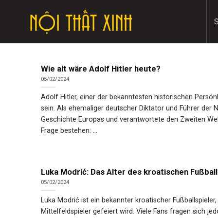
Skip
to
content
Wie alt wäre Adolf Hitler heute?
05/02/2024
Adolf Hitler, einer der bekanntesten historischen Persö
sein. Als ehemaliger deutscher Diktator und Führer der 
Geschichte Europas und verantwortete den Zweiten Weltk
Frage bestehen: ...
Luka Modrić: Das Alter des kroatischen Fußball
05/02/2024
Luka Modrić ist ein bekannter kroatischer Fußballspieler
Mittelfeldspieler gefeiert wird. Viele Fans fragen sich je