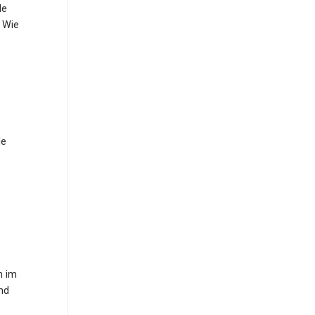
le
 Wie
le
n im
nd