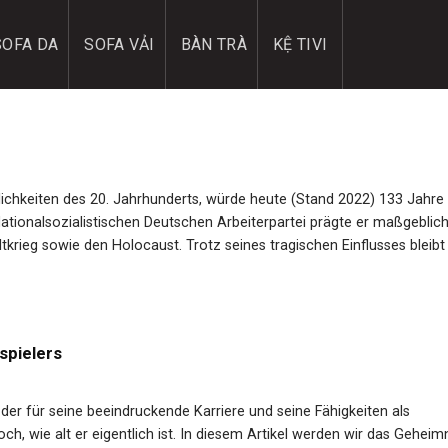
SOFA DA
SOFA VẢI
BÀN TRÀ
KỆ TIVI
nlichkeiten des 20. Jahrhunderts, würde heute (Stand 2022) 133 Jahre 
Nationalsozialistischen Deutschen Arbeiterpartei prägte er maßgeblich
rieg sowie den Holocaust. Trotz seines tragischen Einflusses bleibt 
spielers
, der für seine beeindruckende Karriere und seine Fähigkeiten als
doch, wie alt er eigentlich ist. In diesem Artikel werden wir das Gehei