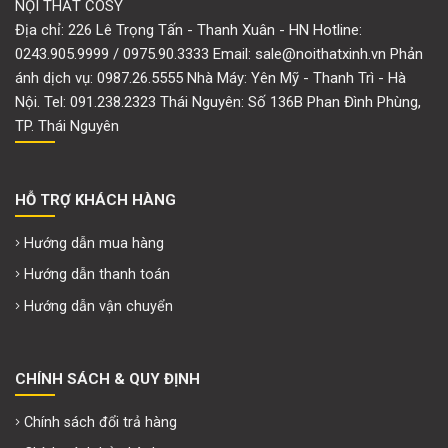
NỘI THẤT COSY
Địa chỉ: 226 Lê Trọng Tấn - Thanh Xuân - HN Hotline:
0243.905.9999 / 0975.90.3333 Email: sale@noithatxinh.vn Phản
ánh dịch vụ: 0987.26.5555 Nhà Máy: Yên Mỹ - Thanh Trì - Hà
Nội. Tel: 091.238.2323 Thái Nguyên: Số 136B Phan Đình Phùng,
TP. Thái Nguyên
HỖ TRỢ KHÁCH HÀNG
Hướng dẫn mua hàng
Hướng dẫn thanh toán
Hướng dẫn vận chuyển
CHÍNH SÁCH & QUY ĐỊNH
Chính sách đổi trả hàng