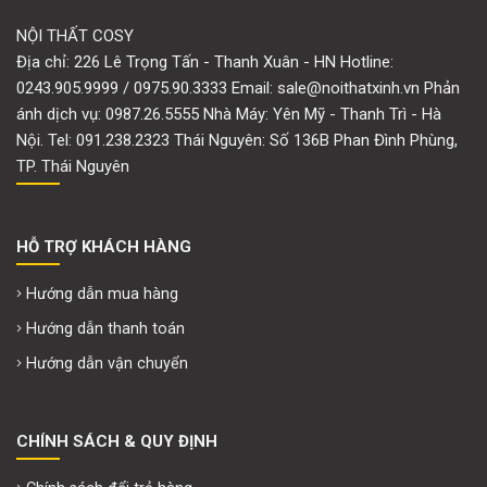
NỘI THẤT COSY
Địa chỉ: 226 Lê Trọng Tấn - Thanh Xuân - HN Hotline:
0243.905.9999 / 0975.90.3333 Email: sale@noithatxinh.vn Phản
ánh dịch vụ: 0987.26.5555 Nhà Máy: Yên Mỹ - Thanh Trì - Hà
Nội. Tel: 091.238.2323 Thái Nguyên: Số 136B Phan Đình Phùng,
TP. Thái Nguyên
HỖ TRỢ KHÁCH HÀNG
Hướng dẫn mua hàng
Hướng dẫn thanh toán
Hướng dẫn vận chuyển
CHÍNH SÁCH & QUY ĐỊNH