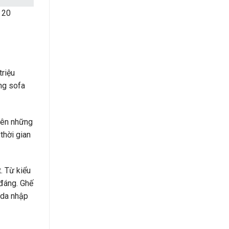
, 20
triệu
ng sofa
 nên những
thời gian
. Từ kiểu
đáng. Ghế
 da nhập