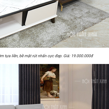
 tựa liền, bề mặt rút nhấn cực đẹp. Giá: 19.000.000đ