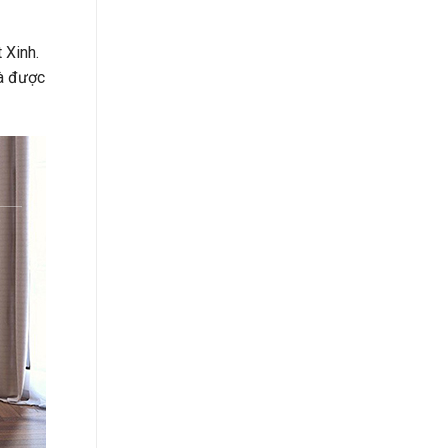
 Xinh.
và được