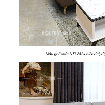
Mẫu ghế sofa NTX2824 hiện đại, đệm