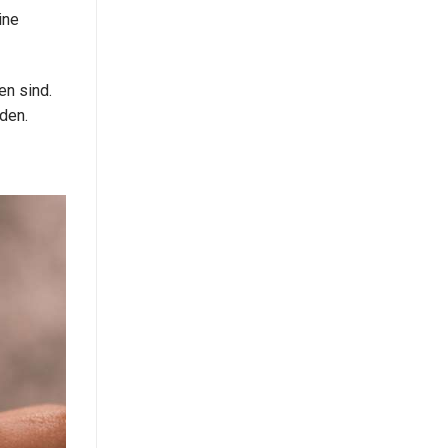
ine
en sind.
den.