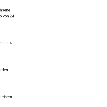
chsene
lb von 24
 alle 4
erden
t einem