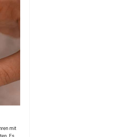
hren mit
ten. Es