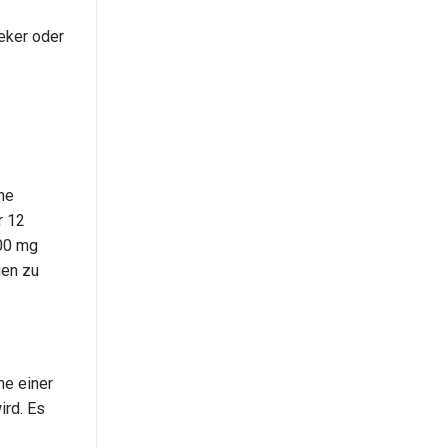
eker oder
ne
r 12
600 mg
gen zu
me einer
ird. Es