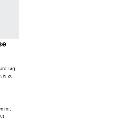
se
pro Tag.
osis zu
en mit
ut