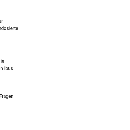
er
hdosierte
Sie
on Ibus
 Fragen