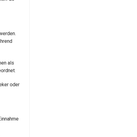
werden.
ährend
men als
eordnet.
eker oder
 Einnahme
.