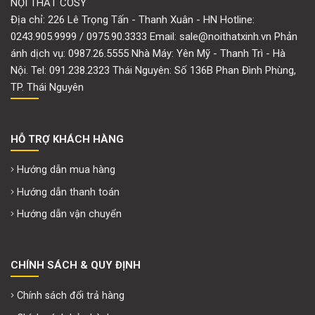
NỘI THẤT COSY
Địa chỉ: 226 Lê Trọng Tấn - Thanh Xuân - HN Hotline:
0243.905.9999 / 0975.90.3333 Email: sale@noithatxinh.vn Phản
ánh dịch vụ: 0987.26.5555 Nhà Máy: Yên Mỹ - Thanh Trì - Hà
Nội. Tel: 091.238.2323 Thái Nguyên: Số 136B Phan Đình Phùng,
TP. Thái Nguyên
HỖ TRỢ KHÁCH HÀNG
Hướng dẫn mua hàng
Hướng dẫn thanh toán
Hướng dẫn vận chuyển
CHÍNH SÁCH & QUY ĐỊNH
Chính sách đổi trả hàng