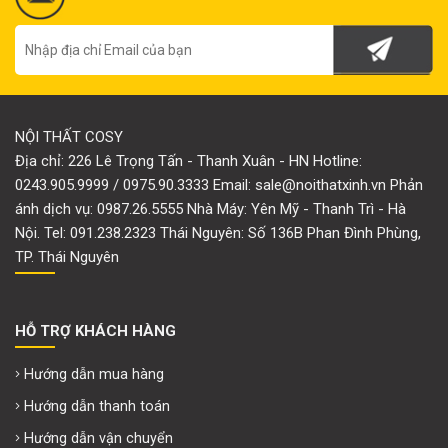
NỘI THẤT COSY
Địa chỉ: 226 Lê Trọng Tấn - Thanh Xuân - HN Hotline:
0243.905.9999 / 0975.90.3333 Email: sale@noithatxinh.vn Phản
ánh dịch vụ: 0987.26.5555 Nhà Máy: Yên Mỹ - Thanh Trì - Hà
Nội. Tel: 091.238.2323 Thái Nguyên: Số 136B Phan Đình Phùng,
TP. Thái Nguyên
HỖ TRỢ KHÁCH HÀNG
Hướng dẫn mua hàng
Hướng dẫn thanh toán
Hướng dẫn vận chuyển