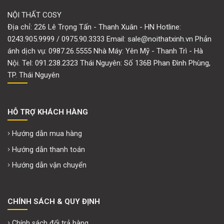
NỘI THẤT COSY
Địa chỉ: 226 Lê Trọng Tấn - Thanh Xuân - HN Hotline:
0243.905.9999 / 0975.90.3333 Email: sale@noithatxinh.vn Phản
ánh dịch vụ: 0987.26.5555 Nhà Máy: Yên Mỹ - Thanh Trì - Hà
Nội. Tel: 091.238.2323 Thái Nguyên: Số 136B Phan Đình Phùng,
TP. Thái Nguyên
HỖ TRỢ KHÁCH HÀNG
Hướng dẫn mua hàng
Hướng dẫn thanh toán
Hướng dẫn vận chuyển
CHÍNH SÁCH & QUY ĐỊNH
Chính sách đổi trả hàng