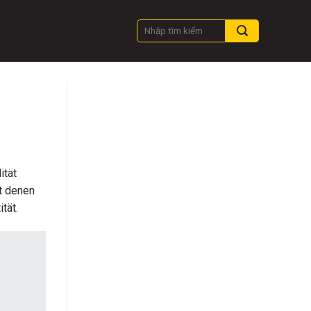
ität
t denen
tät.