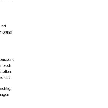
 und
m Grund
” passend
nn auch
tellen,
heidet.
ichtig,
rungen