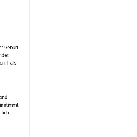
er Geburt
ndet
riff als
rend
instimmt,
blich