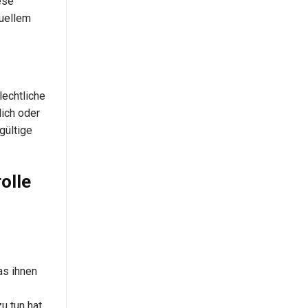
ese
xuellem
lechtliche
ich oder
gültige
olle
as ihnen
u tun hat,