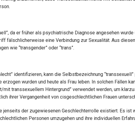
rson.
xuell”, da er früher als psychiatrische Diagnose angesehen wurde
ff fälschlicherweise eine Verbindung zur Sexualität. Aus diese
en wie “transgender” oder “trans”.
echt” identifizieren, kann die Selbstbezeichnung “transsexuell
ge erzogen wurden und heute als Frau leben. In solchen Fällen ka
it/mit transsexuellem Hintergrund” verwendet werden, um klarzus
htlich ihrer Vergangenheit von cisgeschlechtlichen Frauen untersc
 jenseits der zugewiesenen Geschlechterrolle existiert. Es ist w
chlechtlichen Personen umzugehen und ihre individuellen Erfah