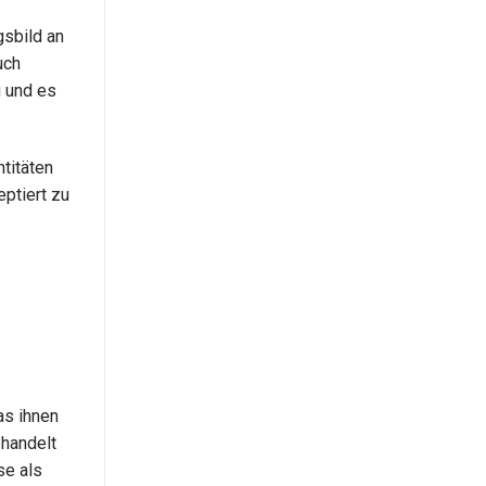
sbild an
uch
 und es
ntitäten
ptiert zu
as ihnen
 handelt
se als