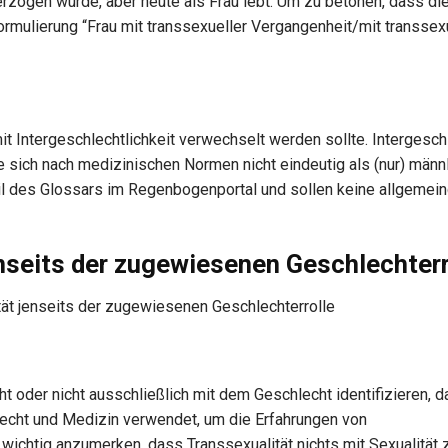
rzogen wurde, aber heute als Frau lebt. Um zu betonen, dass di
 Formulierung “Frau mit transsexueller Vergangenheit/mit transse
it Intergeschlechtlichkeit verwechselt werden sollte. Intergesch
sich nach medizinischen Normen nicht eindeutig als (nur) männl
eil des Glossars im Regenbogenportal und sollen keine allgemein
jenseits der zugewiesenen Geschlechterr
ht oder nicht ausschließlich mit dem Geschlecht identifizieren, d
Recht und Medizin verwendet, um die Erfahrungen von
ichtig anzumerken, dass Transsexualität nichts mit Sexualität z