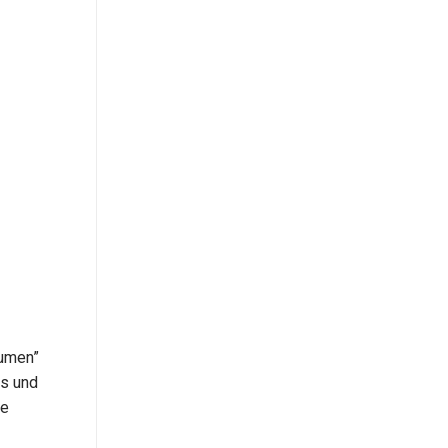
lumen”
gs und
he