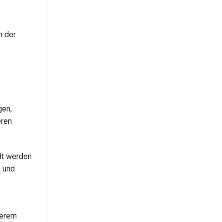
n der
gen,
eren
adt werden
n und
serem