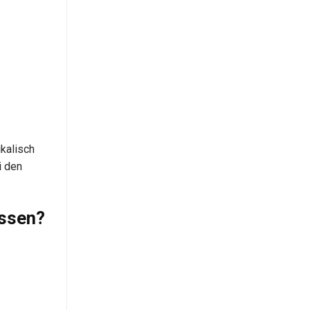
ikalisch
i den
assen?