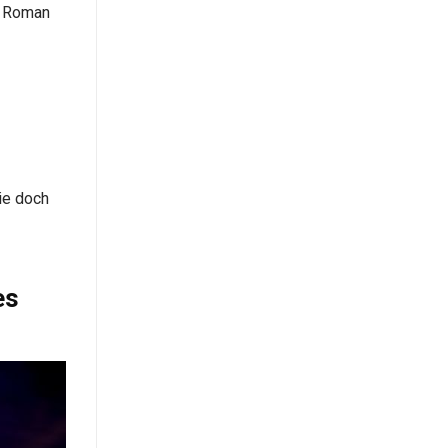
m Roman
ie doch
es