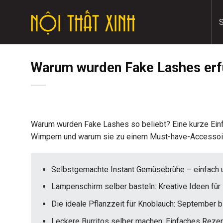
Skip
to
content
Warum wurden Fake Lashes er
Warum wurden Fake Lashes so beliebt? Eine kurze Einf
Wimpern und warum sie zu einem Must-have-Accessoire
Selbstgemachte Instant Gemüsebrühe – einfach u
Lampenschirm selber basteln: Kreative Ideen für 
Die ideale Pflanzzeit für Knoblauch: September 
Leckere Burritos selber machen: Einfaches Rezep