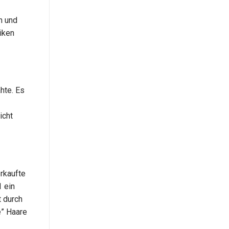
n und
iken
hte. Es
icht
rkaufte
 ein
t durch
e” Haare