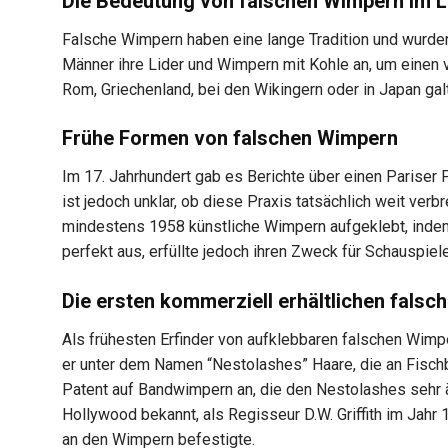
Die Bedeutung von falschen Wimpern im L
Falsche Wimpern haben eine lange Tradition und wurde
Männer ihre Lider und Wimpern mit Kohle an, um einen v
Rom, Griechenland, bei den Wikingern oder in Japan ga
Frühe Formen von falschen Wimpern
Im 17. Jahrhundert gab es Berichte über einen Pariser 
ist jedoch unklar, ob diese Praxis tatsächlich weit verb
mindestens 1958 künstliche Wimpern aufgeklebt, indem
perfekt aus, erfüllte jedoch ihren Zweck für Schauspiele
Die ersten kommerziell erhältlichen fals
Als frühesten Erfinder von aufklebbaren falschen Wimp
er unter dem Namen “Nestolashes” Haare, die an Fischb
Patent auf Bandwimpern an, die den Nestolashes sehr 
Hollywood bekannt, als Regisseur D.W. Griffith im Jahr
an den Wimpern befestigte.