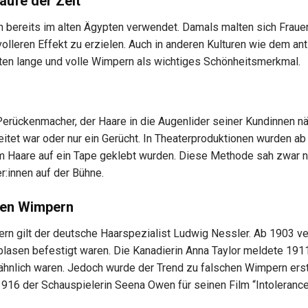
aufe der Zeit
n bereits im alten Ägypten verwendet. Damals malten sich Fraue
olleren Effekt zu erzielen. Auch in anderen Kulturen wie dem ant
lten lange und volle Wimpern als wichtiges Schönheitsmerkmal.
Perückenmacher, der Haare in die Augenlider seiner Kundinnen nä
reitet war oder nur ein Gerücht. In Theaterproduktionen wurden ab
 Haare auf ein Tape geklebt wurden. Diese Methode sah zwar n
r:innen auf der Bühne.
chen Wimpern
ern gilt der deutsche Haarspezialist Ludwig Nessler. Ab 1903 ve
lasen befestigt waren. Die Kanadierin Anna Taylor meldete 1911
ähnlich waren. Jedoch wurde der Trend zu falschen Wimpern ers
 1916 der Schauspielerin Seena Owen für seinen Film “Intoleranc