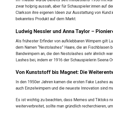
zwar holprig aussah, aber für Schauspieler:innen auf d
Clarkson ihre eigenen Ideen zur Ausstattung von Kund:i
bekanntes Produkt auf dem Markt.
Ludwig Nessler und Anna Taylor – Pionier
Als frühester Erfinder von aufklebbaren Wimpern gilt L
dem Namen “Nestolashes” Haare, die an Fischblasen bef
Bandwimpern an, die den Nestolashes sehr ähnlich waren
Lashes bei, indem er 1916 der Schauspielerin Seena Ow
Von Kunststoff bis Magnet: Die Weiterent
In den 1950er Jahren kamen die ersten Fake Lashes aus
auch Einzelwimpern und die neueste Innovation sind 
Es ist wichtig zu beachten, dass Memes und Tiktoks ni
weiterverbreitet, sollte man gründlich recherchieren, u