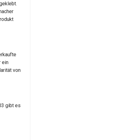
geklebt.
nmacher
rodukt
erkaufte
 ein
arität von
03 gibt es