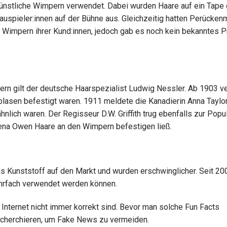
ünstliche Wimpern verwendet. Dabei wurden Haare auf ein Tape 
hauspieler:innen auf der Bühne aus. Gleichzeitig hatten Perücke
 Wimpern ihrer Kund:innen, jedoch gab es noch kein bekanntes P
ern gilt der deutsche Haarspezialist Ludwig Nessler. Ab 1903 v
lasen befestigt waren. 1911 meldete die Kanadierin Anna Taylor
lich waren. Der Regisseur D.W. Griffith trug ebenfalls zur Popul
ena Owen Haare an den Wimpern befestigen ließ.
 Kunststoff auf den Markt und wurden erschwinglicher. Seit 20
hrfach verwendet werden können.
 Internet nicht immer korrekt sind. Bevor man solche Fun Facts
 recherchieren, um Fake News zu vermeiden.