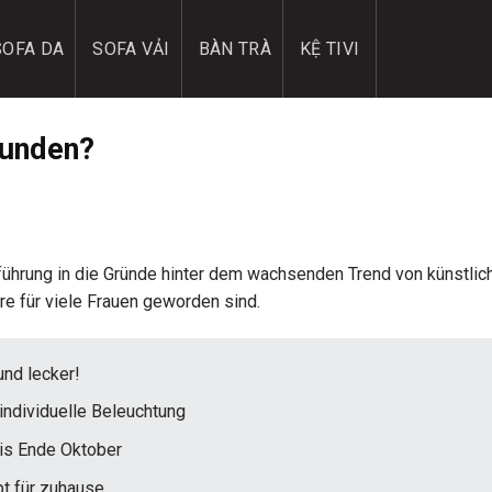
SOFA DA
SOFA VẢI
BÀN TRÀ
KỆ TIVI
funden?
ührung in die Gründe hinter dem wachsenden Trend von künstlic
 für viele Frauen geworden sind.
nd lecker!
individuelle Beleuchtung
bis Ende Oktober
t für zuhause