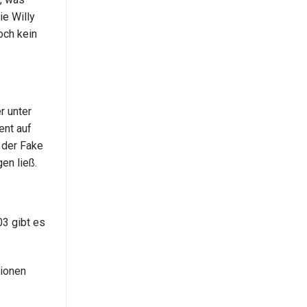
ie Willy
och kein
r unter
ent auf
 der Fake
en ließ.
03 gibt es
tionen