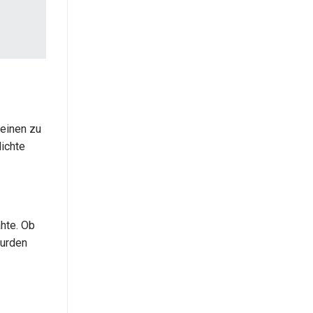
heinen zu
dichte
ähte. Ob
wurden