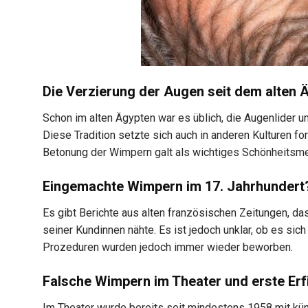
Die Verzierung der Augen seit dem alten 
Schon im alten Ägypten war es üblich, die Augenlider u
Diese Tradition setzte sich auch in anderen Kulturen fo
Betonung der Wimpern galt als wichtiges Schönheitsm
Eingemachte Wimpern im 17. Jahrhundert
Es gibt Berichte aus alten französischen Zeitungen, d
seiner Kundinnen nähte. Es ist jedoch unklar, ob es sic
Prozeduren wurden jedoch immer wieder beworben.
Falsche Wimpern im Theater und erste Er
Im Theater wurde bereits seit mindestens 1958 mit kün