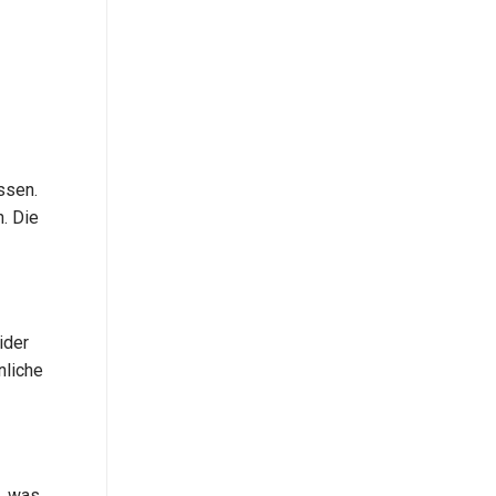
ssen.
n. Die
ider
nliche
, was