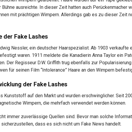
er Bühne ausreichte. In dieser Zeit hatten auch Perückenmacher w
nnen mit prächtigen Wimpern. Allerdings gab es zu dieser Zeit n
e der Fake Lashes
udwig Nessler, ein deutscher Haarspezialist. Ab 1903 verkaufte e
estigt waren. 1911 meldete die Kanadierin Anna Taylor ein Pat
. Der Regisseur D.W. Griffith trug ebenfalls zur Popularisierung
en für seinen Film “Intolerance” Haare an den Wimpern befestig
wicklung der Fake Lashes
 Kunststoff auf den Markt und wurden erschwinglicher. Seit 20
magnetische Wimpern, die mehrfach verwendet werden können.
cht immer zuverlässige Quellen sind. Bevor man solche Informa
m sicherzustellen, dass es sich nicht um Fake News handelt.