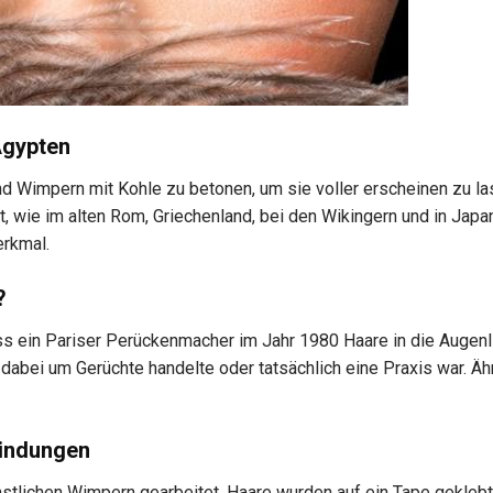
Ägypten
nd Wimpern mit Kohle zu betonen, um sie voller erscheinen zu la
rt, wie im alten Rom, Griechenland, bei den Wikingern und in Japa
erkmal.
?
ass ein Pariser Perückenmacher im Jahr 1980 Haare in die Augenl
h dabei um Gerüchte handelte oder tatsächlich eine Praxis war. Äh
findungen
stlichen Wimpern gearbeitet. Haare wurden auf ein Tape geklebt