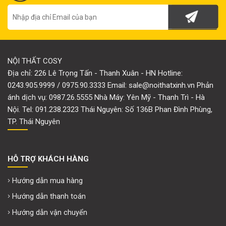
NỘI THẤT COSY
Địa chỉ: 226 Lê Trọng Tấn - Thanh Xuân - HN Hotline:
0243.905.9999 / 0975.90.3333 Email: sale@noithatxinh.vn Phản
ánh dịch vụ: 0987.26.5555 Nhà Máy: Yên Mỹ - Thanh Trì - Hà
Nội. Tel: 091.238.2323 Thái Nguyên: Số 136B Phan Đình Phùng,
TP. Thái Nguyên
HỖ TRỢ KHÁCH HÀNG
Hướng dẫn mua hàng
Hướng dẫn thanh toán
Hướng dẫn vận chuyển