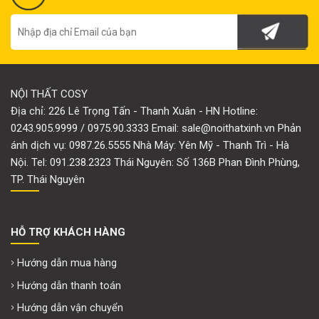
NỘI THẤT COSY
Địa chỉ: 226 Lê Trọng Tấn - Thanh Xuân - HN Hotline:
0243.905.9999 / 0975.90.3333 Email: sale@noithatxinh.vn Phản
ánh dịch vụ: 0987.26.5555 Nhà Máy: Yên Mỹ - Thanh Trì - Hà
Nội. Tel: 091.238.2323 Thái Nguyên: Số 136B Phan Đình Phùng,
TP. Thái Nguyên
HỖ TRỢ KHÁCH HÀNG
Hướng dẫn mua hàng
Hướng dẫn thanh toán
Hướng dẫn vận chuyển