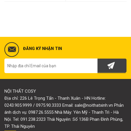
ĐĂNG KÝ NHẬN TIN
NỘI THẤT COSY
Địa chỉ: 226 Lê Trọng Tấn - Thanh Xuân - HN Hotline:
0243.905.9999 / 0975.90.3333 Email: sale@noithatxinh.vn Phản
ánh dịch vụ: 0987.26.5555 Nhà Máy: Yên Mỹ - Thanh Trì - Hà
Nội. Tel: 091.238.2323 Thái Nguyên: Số 136B Phan Đình Phùng,
TP. Thái Nguyên