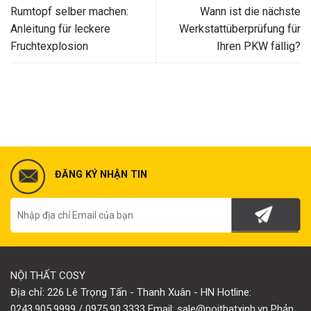
Rumtopf selber machen:
Wann ist die nächste
Anleitung für leckere
Werkstattüberprüfung für
Fruchtexplosion
Ihren PKW fällig?
ĐĂNG KÝ NHẬN TIN
NỘI THẤT COSY
Địa chỉ: 226 Lê Trọng Tấn - Thanh Xuân - HN Hotline:
0243.905.9999 / 0975.90.3333 Email: sale@noithatxinh.vn Phản