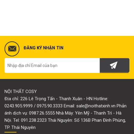
ĐĂNG KÝ NHẬN TIN
NỘI THẤT COSY
Địa chỉ: 226 Lê Trọng Tấn - Thanh Xuân - HN Hotline:
0243.905.9999 / 0975.90.3333 Email: sale@noithatxinh.vn Phản
ánh dịch vụ: 0987.26.5555 Nhà Máy: Yên Mỹ - Thanh Trì - Hà
Nội. Tel: 091.238.2323 Thái Nguyên: Số 136B Phan Đình Phùng,
TP. Thái Nguyên