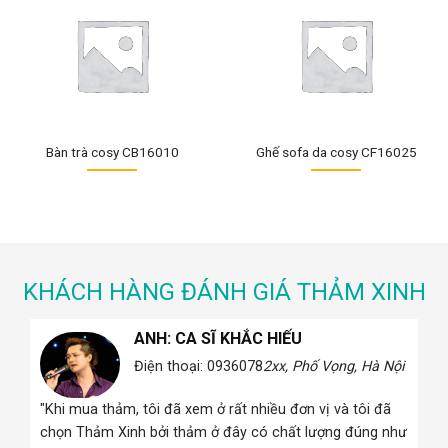
Bàn trà cosy CB16010
Ghế sofa da cosy CF16025
KHÁCH HÀNG ĐÁNH GIÁ THẢM XINH
ANH: CA SĨ KHẮC HIẾU
 Hà
Điện thoại: 0936078
2xx, Phố Vọng, Hà Nội
"Khi mua thảm, tôi đã xem ở rất nhiều đơn vị và tôi đã
i
chọn Thảm Xinh bởi thảm ở đây có chất lượng đúng như