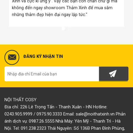
Xinh và cực kì ưng ý . Vậy các bạn còn chần chừ gì mà
i
không đến ngay showroom Thảm Xinh để mua sắm
những thảm đẹp hiện đại ngay lập tức."
ĐĂNG KÝ NHẬN TIN
NỘI THẤT COSY
Địa chỉ: 226 Lê Trọng Tấn - Thanh Xuân - HN Hotline:
0243.905.9999 / 0975.90.3333 Email: sale@noithatxinh.vn Phản
ánh dịch vụ: 0987.26.5555 Nhà Máy: Yên Mỹ - Thanh Trì - Hà
Nội. Tel: 091.238.2323 Thái Nguyên: Số 136B Phan Đình Phùng,