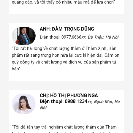
quảng cáo, và tôi thấy có nhiều mẫu mã để lựa chọn"
ANH: ĐÀM TRỌNG DŨNG
Điện thoại: 0977.6666
xx, Bà Triệu, Hà Nội
 Hà
"Tôi rất hài lòng về chất lượng thảm ở Thảm Xinh , sản
phẩm rất sang trọng hơn nữa lại cực kì hiện đại. Cảm ơn
quý công ty về chất lượng và dịch vụ của sản phẩm tủ
i
bếp"
CHỊ: HỒ THỊ PHƯƠNG NGA
Điện thoại: 0988.1234
xx, Bạch Mai, Hà
Nội
 Hà
"Tôi đã tận tay trải nghiệm chất lượng thảm của Thảm