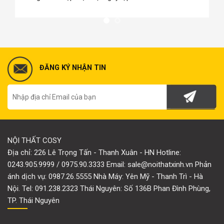
như quảng cáo, và tôi thấy có nhiều mẫu 
chọn"
ĐĂNG KÝ NHẬN TIN
NỘI THẤT COSY
Địa chỉ: 226 Lê Trọng Tấn - Thanh Xuân - HN Hotline:
0243.905.9999 / 0975.90.3333 Email: sale@noithatxinh.vn Phản
ánh dịch vụ: 0987.26.5555 Nhà Máy: Yên Mỹ - Thanh Trì - Hà
Nội. Tel: 091.238.2323 Thái Nguyên: Số 136B Phan Đình Phùng,
TP. Thái Nguyên