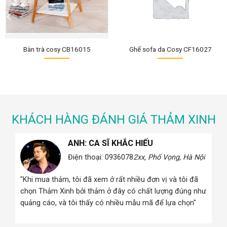
Bàn trà cosy CB16015
Ghế sofa da Cosy CF16027
KHÁCH HÀNG ĐÁNH GIÁ THẢM XINH
C HIẾU
ANH: CA SĨ KHẮC HIẾU
78
2xx, Phố Vọng, Hà Nội
Điện thoại: 0936.xxx078
2xx
Nội
nhiều đơn vị và tôi đã
"Khi mua ghế sofa tôi đã xem ở rất nhiều đ
có chất lượng đúng như
đã chọn Cosy bởi ghế sofa ở đây có chất
 mẫu mã để lựa chọn"
như quảng cáo, và tôi thấy có nhiều mẫu 
chọn"