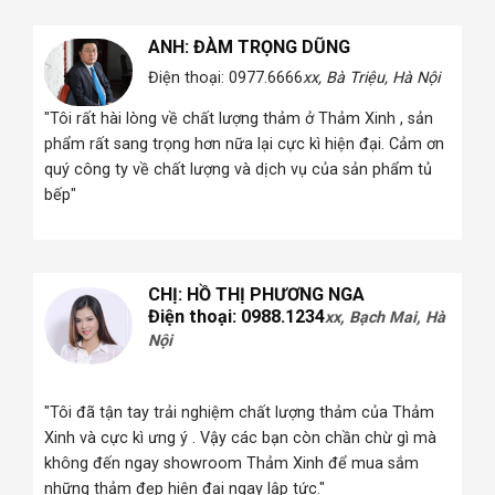
NG DŨNG
6666
xx, Bà Triệu, Hà Nội
ANH: CA SĨ KHẮC HIẾU
Điện thoại: 0936.xxx078
2xx
thảm ở Thảm Xinh , sản
Nội
cực kì hiện đại. Cảm ơn
ch vụ của sản phẩm tủ
"Khi mua ghế sofa tôi đã xem ở rất nhiều đ
đã chọn Cosy bởi ghế sofa ở đây có chất
như quảng cáo, và tôi thấy có nhiều mẫu 
chọn"
HƯƠNG NGA
8.1234
xx, Bạch Mai, Hà
ANH: CA SĨ KHẮC HIẾU
Điện thoại: 0936.xxx078
2xx
Nội
t lượng thảm của Thảm
ạn còn chần chừ gì mà
"Khi mua ghế sofa tôi đã xem ở rất nhiều đ
m Xinh để mua sắm
đã chọn Cosy bởi ghế sofa ở đây có chất
 tức."