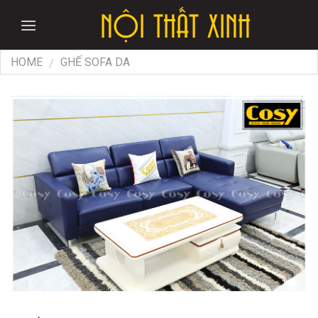
Skip
to
content
HOME
GHẾ SOFA DA
/