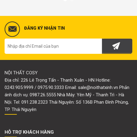
ĐĂNG KÝ NHẬN TIN
NỘI THẤT COSY
Địa chỉ: 226 Lê Trọng Tấn - Thanh Xuân - HN Hotline:
0243.905.9999 / 0975.90.3333 Email: sale@noithatxinh.vn Phản
ánh dịch vụ: 0987.26.5555 Nhà Máy: Yên Mỹ - Thanh Trì - Hà
Nội. Tel: 091.238.2323 Thái Nguyên: Số 136B Phan Đình Phùng,
TP. Thái Nguyên