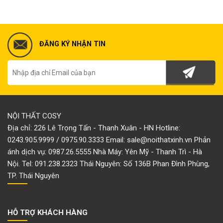
ĐĂNG KÝ NHẬN TIN
NỘI THẤT COSY
Địa chỉ: 226 Lê Trọng Tấn - Thanh Xuân - HN Hotline:
0243.905.9999 / 0975.90.3333 Email: sale@noithatxinh.vn Phản
ánh dịch vụ: 0987.26.5555 Nhà Máy: Yên Mỹ - Thanh Trì - Hà
Nội. Tel: 091.238.2323 Thái Nguyên: Số 136B Phan Đình Phùng,
TP. Thái Nguyên
HỖ TRỢ KHÁCH HÀNG