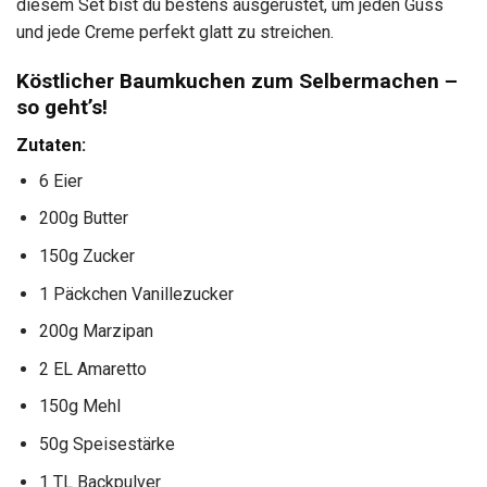
diesem Set bist du bestens ausgerüstet, um jeden Guss
und jede Creme perfekt glatt zu streichen.
Köstlicher Baumkuchen zum Selbermachen –
so geht’s!
Zutaten:
6 Eier
200g Butter
150g Zucker
1 Päckchen Vanillezucker
200g Marzipan
2 EL Amaretto
150g Mehl
50g Speisestärke
1 TL Backpulver