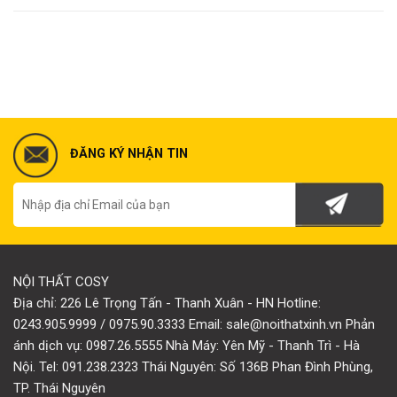
ĐĂNG KÝ NHẬN TIN
NỘI THẤT COSY
Địa chỉ: 226 Lê Trọng Tấn - Thanh Xuân - HN Hotline:
0243.905.9999 / 0975.90.3333 Email: sale@noithatxinh.vn Phản
ánh dịch vụ: 0987.26.5555 Nhà Máy: Yên Mỹ - Thanh Trì - Hà
Nội. Tel: 091.238.2323 Thái Nguyên: Số 136B Phan Đình Phùng,
TP. Thái Nguyên