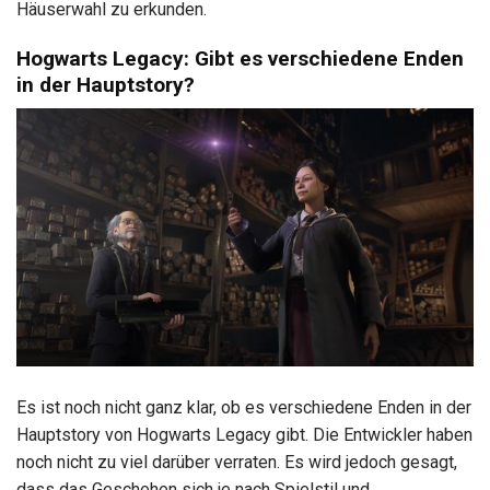
Häuserwahl zu erkunden.
Hogwarts Legacy: Gibt es verschiedene Enden
in der Hauptstory?
Es ist noch nicht ganz klar, ob es verschiedene Enden in der
Hauptstory von Hogwarts Legacy gibt. Die Entwickler haben
noch nicht zu viel darüber verraten. Es wird jedoch gesagt,
dass das Geschehen sich je nach Spielstil und