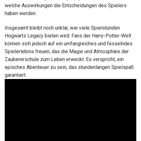
welche Auswirkungen die Entscheidungen des Spielers
haben werden.
Insgesamt bleibt noch unklar, wie viele Spielstunden
Hogwarts Legacy bieten wird. Fans der Harry-Potter-Welt
können sich jedoch auf ein umfangreiches und fesselndes
Spielerlebnis freuen, das die Magie und Atmosphäre der
Zaubererschule zum Leben erweckt. Es verspricht, ein
episches Abenteuer zu sein, das stundenlangen Spielspaß
garantiert.