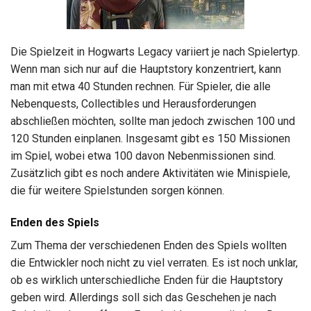
Die Spielzeit in Hogwarts Legacy variiert je nach Spielertyp.
Wenn man sich nur auf die Hauptstory konzentriert, kann
man mit etwa 40 Stunden rechnen. Für Spieler, die alle
Nebenquests, Collectibles und Herausforderungen
abschließen möchten, sollte man jedoch zwischen 100 und
120 Stunden einplanen. Insgesamt gibt es 150 Missionen
im Spiel, wobei etwa 100 davon Nebenmissionen sind.
Zusätzlich gibt es noch andere Aktivitäten wie Minispiele,
die für weitere Spielstunden sorgen können.
Enden des Spiels
Zum Thema der verschiedenen Enden des Spiels wollten
die Entwickler noch nicht zu viel verraten. Es ist noch unklar,
ob es wirklich unterschiedliche Enden für die Hauptstory
geben wird. Allerdings soll sich das Geschehen je nach