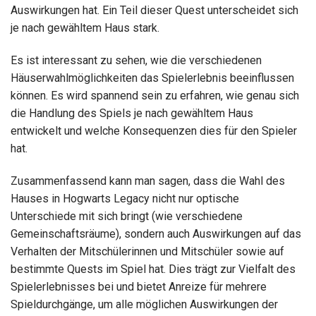
Auswirkungen hat. Ein Teil dieser Quest unterscheidet sich
je nach gewähltem Haus stark.
Es ist interessant zu sehen, wie die verschiedenen
Häuserwahlmöglichkeiten das Spielerlebnis beeinflussen
können. Es wird spannend sein zu erfahren, wie genau sich
die Handlung des Spiels je nach gewähltem Haus
entwickelt und welche Konsequenzen dies für den Spieler
hat.
Zusammenfassend kann man sagen, dass die Wahl des
Hauses in Hogwarts Legacy nicht nur optische
Unterschiede mit sich bringt (wie verschiedene
Gemeinschaftsräume), sondern auch Auswirkungen auf das
Verhalten der Mitschülerinnen und Mitschüler sowie auf
bestimmte Quests im Spiel hat. Dies trägt zur Vielfalt des
Spielerlebnisses bei und bietet Anreize für mehrere
Spieldurchgänge, um alle möglichen Auswirkungen der