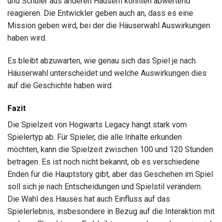
und Schüler aus anderen Häusern könnten abwertend
reagieren. Die Entwickler geben auch an, dass es eine
Mission geben wird, bei der die Häuserwahl Auswirkungen
haben wird.
Es bleibt abzuwarten, wie genau sich das Spiel je nach
Häuserwahl unterscheidet und welche Auswirkungen dies
auf die Geschichte haben wird.
Fazit
Die Spielzeit von Hogwarts Legacy hängt stark vom
Spielertyp ab. Für Spieler, die alle Inhalte erkunden
möchten, kann die Spielzeit zwischen 100 und 120 Stunden
betragen. Es ist noch nicht bekannt, ob es verschiedene
Enden für die Hauptstory gibt, aber das Geschehen im Spiel
soll sich je nach Entscheidungen und Spielstil verändern.
Die Wahl des Hauses hat auch Einfluss auf das
Spielerlebnis, insbesondere in Bezug auf die Interaktion mit