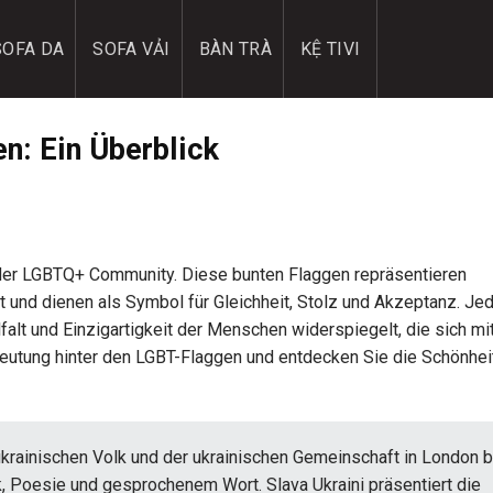
SOFA DA
SOFA VẢI
BÀN TRÀ
KỆ TIVI
n: Ein Überblick
l der LGBTQ+ Community. Diese bunten Flaggen repräsentieren
t und dienen als Symbol für Gleichheit, Stolz und Akzeptanz. Je
falt und Einzigartigkeit der Menschen widerspiegelt, die sich mi
edeutung hinter den LGBT-Flaggen und entdecken Sie die Schönhei
ukrainischen Volk und der ukrainischen Gemeinschaft in London b
ik, Poesie und gesprochenem Wort. Slava Ukraini präsentiert die