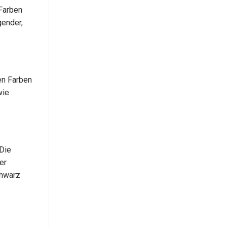
 Farben
gender,
en Farben
wie
Die
er
chwarz