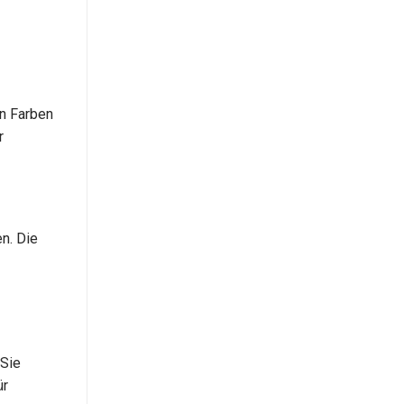
en Farben
r
n. Die
 Sie
ür