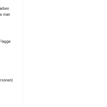
t
Farben
ie man
 Flagge
ersonen)