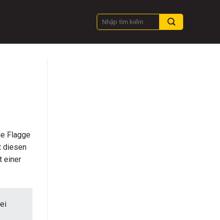
de Flagge
t diesen
t einer
ei