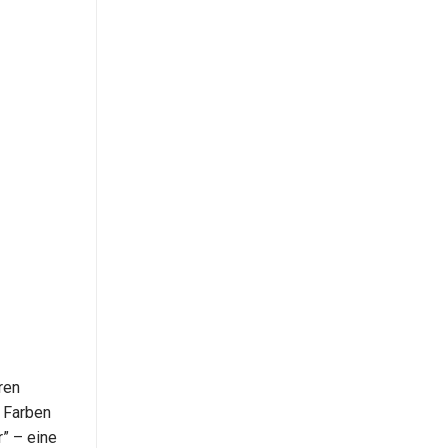
ren
n Farben
” – eine