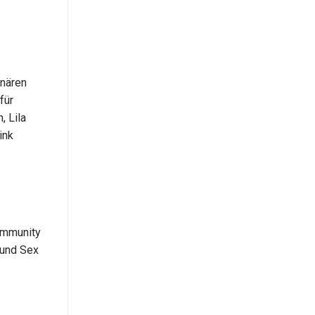
inären
für
, Lila
ink
ommunity
e und Sex