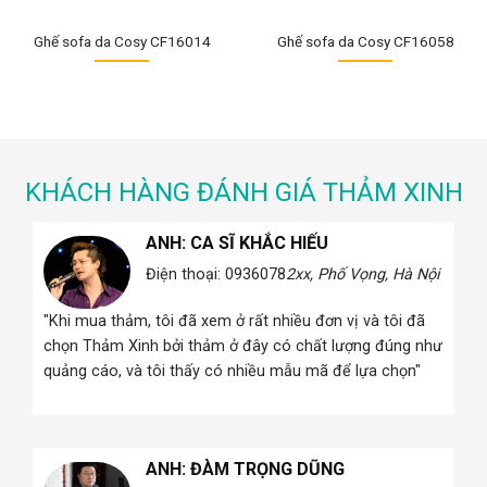
Ghế sofa da Cosy CF16014
Ghế sofa da Cosy CF16058
KHÁCH HÀNG ĐÁNH GIÁ THẢM XINH
ANH: CA SĨ KHẮC HIẾU
 Hà
Điện thoại: 0936078
2xx, Phố Vọng, Hà Nội
"Khi mua thảm, tôi đã xem ở rất nhiều đơn vị và tôi đã
i
chọn Thảm Xinh bởi thảm ở đây có chất lượng đúng như
quảng cáo, và tôi thấy có nhiều mẫu mã để lựa chọn"
ANH: ĐÀM TRỌNG DŨNG