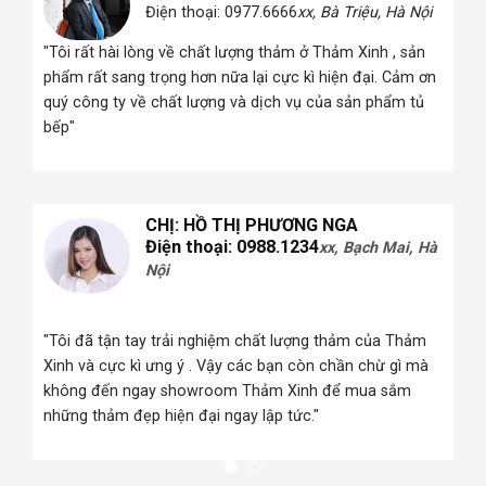
Điện thoại: 0977.6666
xx, Bà Triệu, Hà Nội
 Hà
"Tôi rất hài lòng về chất lượng thảm ở Thảm Xinh , sản
phẩm rất sang trọng hơn nữa lại cực kì hiện đại. Cảm ơn
quý công ty về chất lượng và dịch vụ của sản phẩm tủ
i
bếp"
CHỊ: HỒ THỊ PHƯƠNG NGA
Điện thoại: 0988.1234
xx, Bạch Mai, Hà
Nội
 Hà
"Tôi đã tận tay trải nghiệm chất lượng thảm của Thảm
Xinh và cực kì ưng ý . Vậy các bạn còn chần chừ gì mà
i
không đến ngay showroom Thảm Xinh để mua sắm
những thảm đẹp hiện đại ngay lập tức."