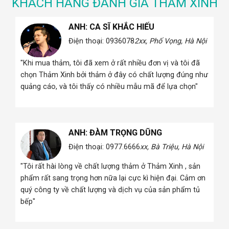
KHÁCH HÀNG ĐÁNH GIÁ THẢM XINH
ANH: CA SĨ KHẮC HIẾU
 Hà
Điện thoại: 0936078
2xx, Phố Vọng, Hà Nội
"Khi mua thảm, tôi đã xem ở rất nhiều đơn vị và tôi đã
i
chọn Thảm Xinh bởi thảm ở đây có chất lượng đúng như
quảng cáo, và tôi thấy có nhiều mẫu mã để lựa chọn"
ANH: ĐÀM TRỌNG DŨNG
Điện thoại: 0977.6666
xx, Bà Triệu, Hà Nội
 Hà
"Tôi rất hài lòng về chất lượng thảm ở Thảm Xinh , sản
phẩm rất sang trọng hơn nữa lại cực kì hiện đại. Cảm ơn
quý công ty về chất lượng và dịch vụ của sản phẩm tủ
i
bếp"