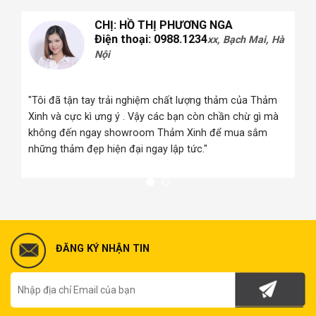
CHỊ: HỒ THỊ PHƯƠNG NGA
Điện thoại: 0988.1234
xx, Bạch Mai, Hà
Nội
 Hà
"Tôi đã tận tay trải nghiệm chất lượng thảm của Thảm
Xinh và cực kì ưng ý . Vậy các bạn còn chần chừ gì mà
i
không đến ngay showroom Thảm Xinh để mua sắm
những thảm đẹp hiện đại ngay lập tức."
ĐĂNG KÝ NHẬN TIN