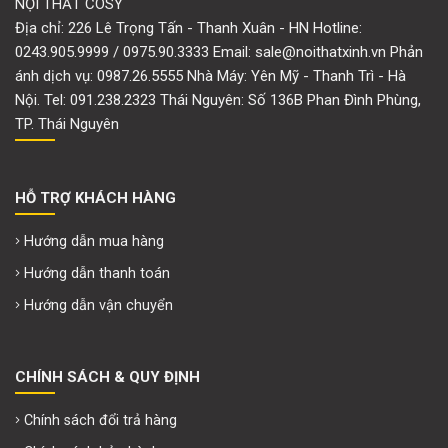
NỘI THẤT COSY
Địa chỉ: 226 Lê Trọng Tấn - Thanh Xuân - HN Hotline:
0243.905.9999 / 0975.90.3333 Email: sale@noithatxinh.vn Phản
ánh dịch vụ: 0987.26.5555 Nhà Máy: Yên Mỹ - Thanh Trì - Hà
Nội. Tel: 091.238.2323 Thái Nguyên: Số 136B Phan Đình Phùng,
TP. Thái Nguyên
HỖ TRỢ KHÁCH HÀNG
Hướng dẫn mua hàng
Hướng dẫn thanh toán
Hướng dẫn vận chuyển
CHÍNH SÁCH & QUY ĐỊNH
Chính sách đổi trả hàng