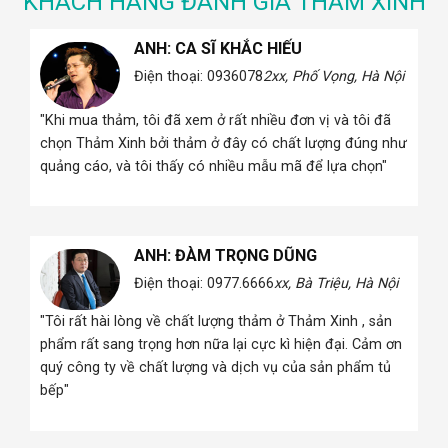
KHÁCH HÀNG ĐÁNH GIÁ THẢM XINH
ANH: CA SĨ KHẮC HIẾU
 Hà
Điện thoại: 0936078
2xx, Phố Vọng, Hà Nội
"Khi mua thảm, tôi đã xem ở rất nhiều đơn vị và tôi đã
i
chọn Thảm Xinh bởi thảm ở đây có chất lượng đúng như
quảng cáo, và tôi thấy có nhiều mẫu mã để lựa chọn"
ANH: ĐÀM TRỌNG DŨNG
Điện thoại: 0977.6666
xx, Bà Triệu, Hà Nội
 Hà
"Tôi rất hài lòng về chất lượng thảm ở Thảm Xinh , sản
phẩm rất sang trọng hơn nữa lại cực kì hiện đại. Cảm ơn
quý công ty về chất lượng và dịch vụ của sản phẩm tủ
i
bếp"