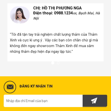
CHỊ: HỒ THỊ PHƯƠNG NGA
Điện thoại: 0988.1234
xx, Bạch Mai, Hà
Nội
 Hà
"Tôi đã tận tay trải nghiệm chất lượng thảm của Thảm
Xinh và cực kì ưng ý . Vậy các bạn còn chần chừ gì mà
i
không đến ngay showroom Thảm Xinh để mua sắm
những thảm đẹp hiện đại ngay lập tức."
ĐĂNG KÝ NHẬN TIN