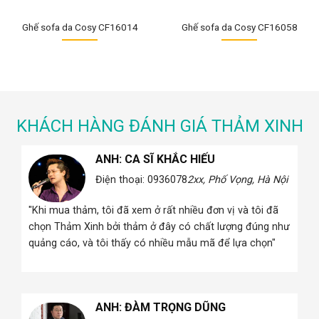
Ghế sofa da Cosy CF16014
Ghế sofa da Cosy CF16058
KHÁCH HÀNG ĐÁNH GIÁ THẢM XINH
ANH: CA SĨ KHẮC HIẾU
 Hà
Điện thoại: 0936078
2xx, Phố Vọng, Hà Nội
"Khi mua thảm, tôi đã xem ở rất nhiều đơn vị và tôi đã
i
chọn Thảm Xinh bởi thảm ở đây có chất lượng đúng như
quảng cáo, và tôi thấy có nhiều mẫu mã để lựa chọn"
ANH: ĐÀM TRỌNG DŨNG