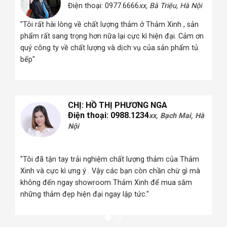
Điện thoại: 0977.6666
xx, Bà Triệu, Hà Nội
 Hà
"Tôi rất hài lòng về chất lượng thảm ở Thảm Xinh , sản
phẩm rất sang trọng hơn nữa lại cực kì hiện đại. Cảm ơn
quý công ty về chất lượng và dịch vụ của sản phẩm tủ
i
bếp"
CHỊ: HỒ THỊ PHƯƠNG NGA
Điện thoại: 0988.1234
xx, Bạch Mai, Hà
Nội
 Hà
"Tôi đã tận tay trải nghiệm chất lượng thảm của Thảm
Xinh và cực kì ưng ý . Vậy các bạn còn chần chừ gì mà
i
không đến ngay showroom Thảm Xinh để mua sắm
những thảm đẹp hiện đại ngay lập tức."